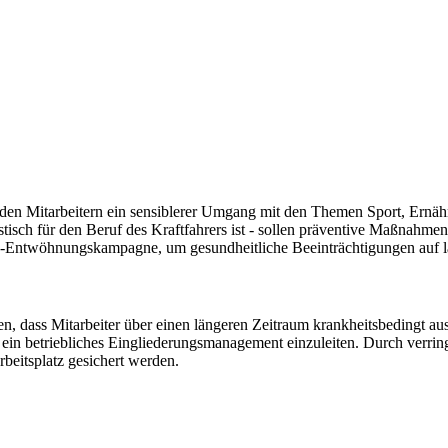
l den Mitarbei­tern ein sensiblerer Umgang mit den Themen Sport, Ernäh
h für den Beruf des Kraftfahrers ist - sollen prä­ventive Maßnahmen vo
ten-Entwöhnungskampagne, um gesundheitliche Beeinträchtigungen auf l
dass Mitarbeiter über einen längeren Zeitraum krankheits­bedingt ausfa
 ein betriebliches Eingliederungsmanagement einzuleiten. Durch verring
rbeitsplatz gesichert werden.